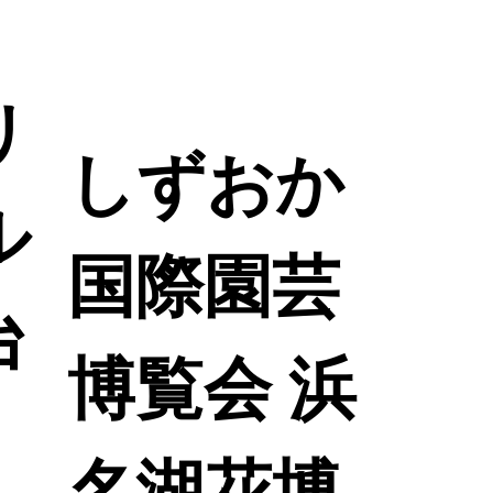
リ
しずおか
ル
国際園芸
台
博覧会 浜
名湖花博