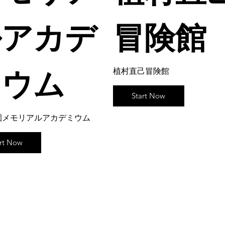
アカデ
冒険館
ミウム
植村直己冒険館
Start Now
園メモリアルアカデミウム
art Now