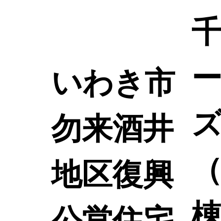
いわき市
勿来酒井
（
地区復興
棟
公営住宅