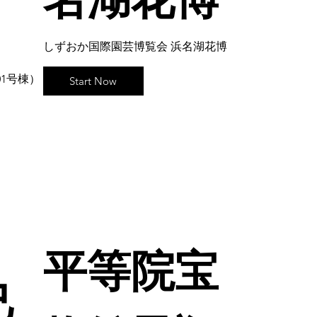
しずおか国際園芸博覧会 浜名湖花博
1号棟）
Start Now
平等院宝
己