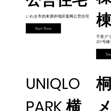
いわき市勿来酒井地区復興公営住宅
Start Now
千里グリ
201号
St
UNIQLO
PARK 横