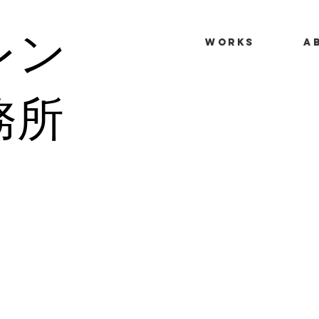
レン
WORKS
A
務所