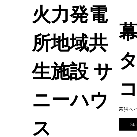
火力発電
所地域共
生施設 サ
ニーハウ
幕張ベ
ス
St