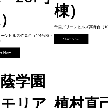
棟）
棟）
千里グリーンヒルズ高野台（10
ーンヒルズ竹見台（101号棟・
Start Now
棟）
art Now
桐蔭学園
メモリア
植村直