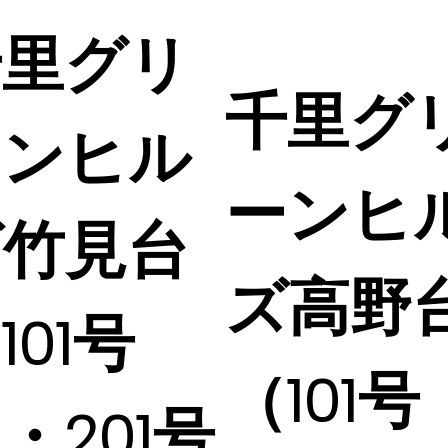
千里グリ
千里グ
ーンヒル
ーンヒ
ズ竹見台
ズ高野
101号
（101号
・201号