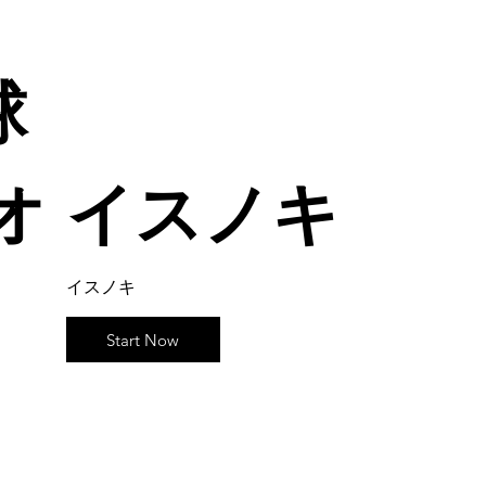
球
オ
イスノキ
イスノキ
Start Now