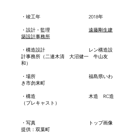
・竣工年 2018年
・設計・監理
遠藤剛生建
築設計事務所
・構造設計 レン構造設
計事務所（二連木清 大沼健一 牛山友
和）
・場所 福島県いわ
き市勿来町
・構造 木造 RC造
（プレキャスト）
・写真 トップ画像
提供：双葉町