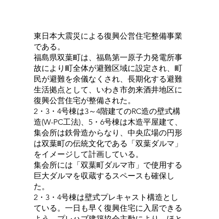
東日本大震災による復興公営住宅整備事業
である。
福島県双葉町は、福島第一原子力発電所事
故により町全体が避難区域に設定され、町
民が避難を余儀なくされ、長期化する避難
生活拠点として、いわき市勿来酒井地区に
復興公営住宅が整備された。
2・3・4号棟は3～4階建てのRC造の壁式構
造(W-PC工法)、5・6号棟は木造平屋建て、
集会所は鉄骨造からなり、中央広場の円形
は双葉町の伝統文化である「双葉ダルマ」
をイメージして計画している。
集会所には「双葉町ダルマ市」で使用する
巨大ダルマを収蔵するスペースも確保し
た。
2・3・4号棟は壁式プレキャスト構造とし
ている。一日も早く復興住宅に入居できる
よう、プレハブ建築協会主動により、ほと