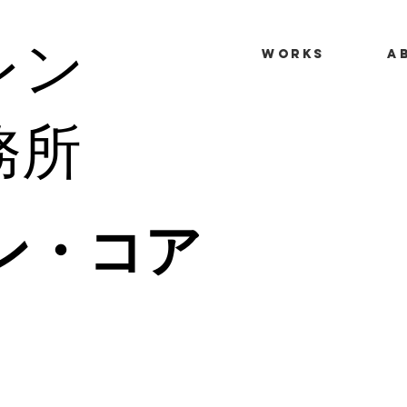
レン
WORKS
A
務所
ン・コア