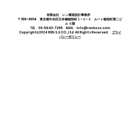
有限会社 レン構造設計事務所
〒103-0014 東京都中央区日本橋蛎殻町１-２-３ ルート蛎殻町第二ビ
ル ５階
TEL：03-5643-7295 MAIL：info@renkozo.com
Copyright©2024 REN.S.E.CO.,Ltd All Rights Reserved.
プライ
バシーポリシー