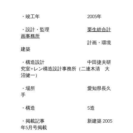
・竣工年 2005年
・設計・監理
栗生総合計
画事務所
計画・環境
建築
・構造設計 中田捷夫研
究室+レン構造設計事務所（二連木清 大
沼健一）
・場所 愛知県長久
手
・構造 S造
・掲載記事 新建築 2005
年5月号掲載