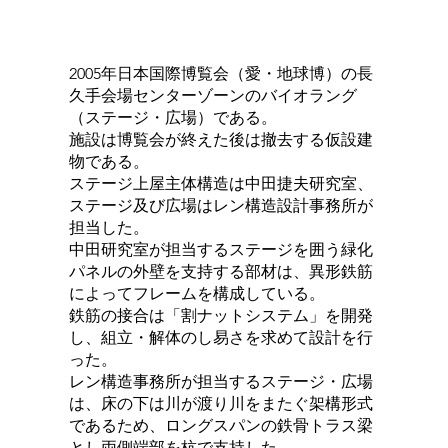
2005年日本国際博覧会（愛・地球博）の長
久手会場センターゾーンのバイオラング
（ステージ・広場）である。
施設は博覧会が終えた後は撤去する仮設建
物である。
ステージ上屋主体構造は中田捷夫研究室、
ステージ及び広場はレン構造設計事務所が
担当した。
中田研究室が担当するステージを囲う緑化
パネルの外壁を支持する部材は、異形鉄筋
によってフレームを構成している。
鉄筋の接合は「割ナットシステム」を開発
し、組立・解体のし易さを求めて設計を行
った。
レン構造事務所が担当するステージ・広場
は、床の下は川が渡り川をまたぐ架構形式
であるため、ロングスパンの鉄骨トラス梁
とし両側端部を杭で支持した。