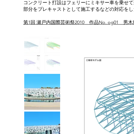
コンクリート打設はフェリーにミキサー車を乗せて
部分をプレキャストとして施工するなどの対応をし
第1回 瀬戸内国際芸術祭2010 作品No. og01 男