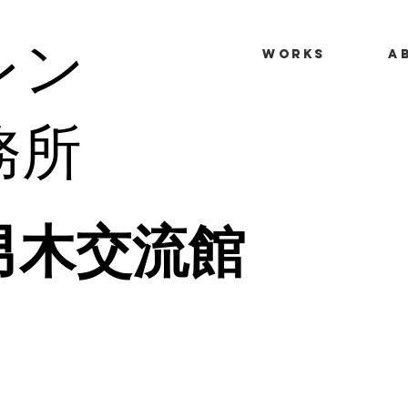
レン
WORKS
A
務所
 男木交流館