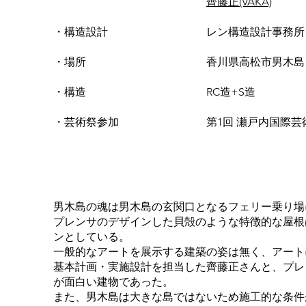
齊藤正(VAKA)
・構造設計 レン構造設計事務所（二
・場所 香川県高松市男木島
・構造 RC造+S造
・芸術祭参加 第1回 瀬戸内国際芸術祭2
男木島の魂は男木島の玄関口となるフェリー乗り場
プレンサのデザインした貝殻のような特徴的な屋根
ンとしている。
一般的なアートを展示する建築の姿は無く、アー
基本計画・実施設計を担当した齊藤正さんと、プレ
が面白い建物であった。
また、男木島は大きな島ではないため施工的な条