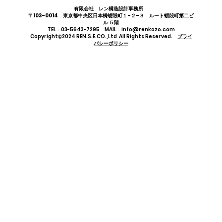
有限会社 レン構造設計事務所
〒103-0014 東京都中央区日本橋蛎殻町１-２-３ ルート蛎殻町第二ビ
ル ５階
TEL：03-5643-7295 MAIL：info@renkozo.com
Copyright©2024 REN.S.E.CO.,Ltd All Rights Reserved.
プライ
バシーポリシー