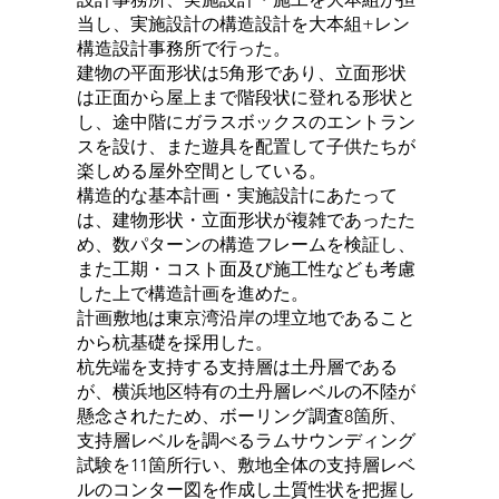
当し、実施設計の構造設計を大本組+レン
構造設計事務所で行った。
建物の平面形状は5角形であり、立面形状
は正面から屋上まで階段状に登れる形状と
し、途中階にガラスボックスのエントラン
スを設け、また遊具を配置して子供たちが
楽しめる屋外空間としている。
構造的な基本計画・実施設計にあたって
は、建物形状・立面形状が複雑であったた
め、数パターンの構造フレームを検証し、
また工期・コスト面及び施工性なども考慮
した上で構造計画を進めた。
計画敷地は東京湾沿岸の埋立地であること
から杭基礎を採用した。
杭先端を支持する支持層は土丹層である
が、横浜地区特有の土丹層レベルの不陸が
懸念されたため、ボーリング調査8箇所、
支持層レベルを調べるラムサウンディング
試験を11箇所行い、敷地全体の支持層レベ
ルのコンター図を作成し土質性状を把握し